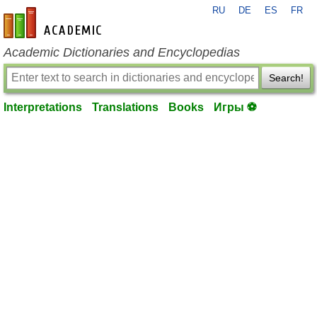
RU
DE
ES
FR
en-academic.com
Academic Dictionaries and Encyclopedias
Search!
Interpretations
Translations
Books
Игры ⚽