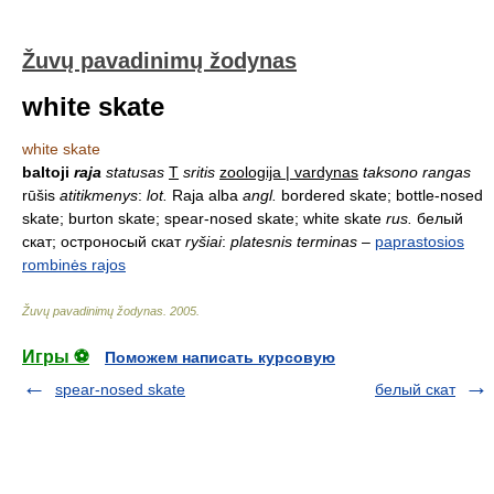
Žuvų pavadinimų žodynas
white skate
white skate
baltoji
raja
statusas
T
sritis
zoologija | vardynas
taksono rangas
rūšis
atitikmenys
:
lot.
Raja alba
angl.
bordered skate; bottle-nosed
skate; burton skate; spear-nosed skate; white skate
rus.
белый
скат; остроносый скат
ryšiai
:
platesnis terminas
–
paprastosios
rombinės rajos
Žuvų pavadinimų žodynas
.
2005
.
Игры ⚽
Поможем написать курсовую
spear-nosed skate
белый скат