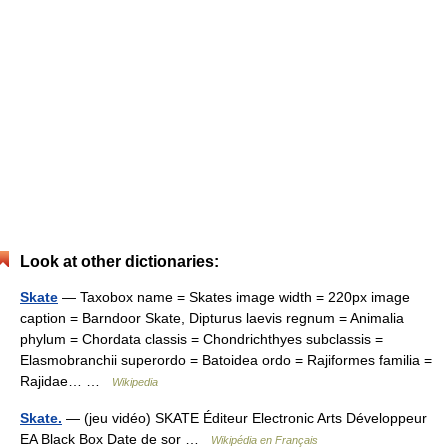
Look at other dictionaries:
Skate
— Taxobox name = Skates image width = 220px image
caption = Barndoor Skate, Dipturus laevis regnum = Animalia
phylum = Chordata classis = Chondrichthyes subclassis =
Elasmobranchii superordo = Batoidea ordo = Rajiformes familia =
Rajidae… …
Wikipedia
Skate.
— (jeu vidéo) SKATE Éditeur Electronic Arts Développeur
EA Black Box Date de sor …
Wikipédia en Français